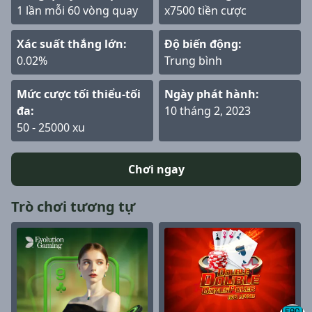
1 lần mỗi 60 vòng quay
x7500 tiền cược
Xác suất thắng lớn:
Độ biến động:
0.02%
Trung bình
Mức cược tối thiểu-tối
Ngày phát hành:
đa:
10 tháng 2, 2023
50 - 25000 xu
Chơi ngay
Trò chơi tương tự